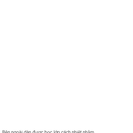
c. Bên ngoài dàn được bọc lớp cách nhiệt nhằm