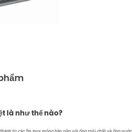
n phẩm
ệt là như thế nào?
 thành từ các fin inox mỏng hàn gắn với ống môi chất và ống nướ