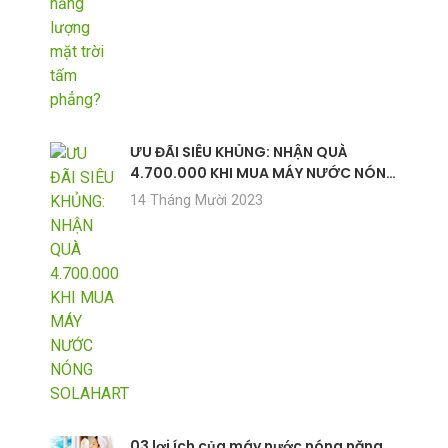
ƯU ĐÃI SIÊU KHỦNG: NHẬN QUÀ
4.700.000 KHI MUA MÁY NƯỚC NÓNG
SOLAHART
14 Tháng Mười 2023
03 lợi ích của máy nước nóng năng