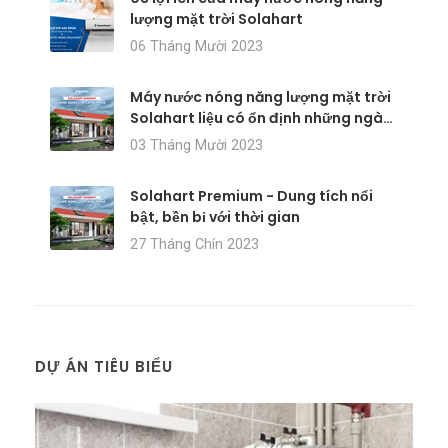
lượng mặt trời Solahart
06 Tháng Mười 2023
Máy nước nóng năng lượng mặt trời
Solahart liệu có ổn định những ngày
mưa?
03 Tháng Mười 2023
Solahart Premium - Dung tích nổi
bật, bền bỉ với thời gian
27 Tháng Chín 2023
DỰ ÁN TIÊU BIỂU